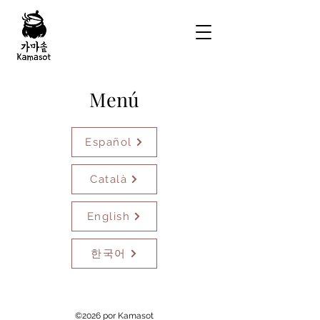
Menú
Español
Català
English
한국어
©2026 por Kamasot